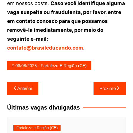
em nossos posts.
Caso você identifique alguma
vaga suspeita ou fraudulenta, por favor, entre
em contato conosco para que possamos
removê-la imediatamente, por meio do
seguinte e-mail:
contato@brasileducando.com
.
06/08/2025 - Fortaleza E Região (CE)
Navegação
Anterior
Próximo
de
Post
Últimas vagas divulgadas
Fortaleza e Região (CE)