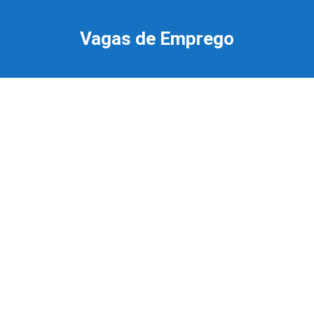
Ir
para
Vagas de Emprego
o
conteúdo