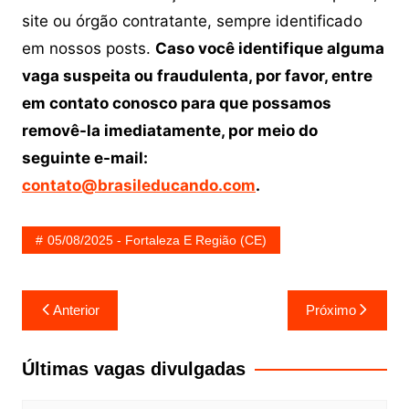
site ou órgão contratante, sempre identificado
em nossos posts.
Caso você identifique alguma
vaga suspeita ou fraudulenta, por favor, entre
em contato conosco para que possamos
removê-la imediatamente, por meio do
seguinte e-mail:
contato@brasileducando.com
.
05/08/2025 - Fortaleza E Região (CE)
Navegação
Anterior
Próximo
de
Post
Últimas vagas divulgadas