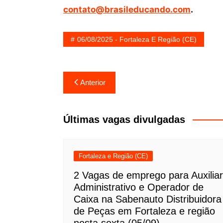
contato@brasileducando.com
.
06/08/2025 - Fortaleza E Região (CE)
Navegação
Anterior
de
Post
Últimas vagas divulgadas
Fortaleza e Região (CE)
2 Vagas de emprego para Auxiliar
Administrativo e Operador de
Caixa na Sabenauto Distribuidora
de Peças em Fortaleza e região
nesta sexta (05/09)