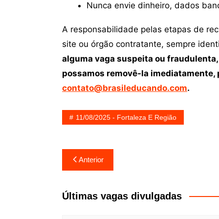
Nunca envie dinheiro, dados ban
A responsabilidade pelas etapas de re
site ou órgão contratante, sempre iden
alguma vaga suspeita ou fraudulenta,
possamos removê-la imediatamente, p
contato@brasileducando.com
.
11/08/2025 - Fortaleza E Região
Navegação
Anterior
de
Post
Últimas vagas divulgadas