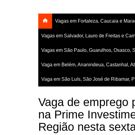
Vagas em Fortaleza, Caucaia e Mar
Vagas em Salvador, Lauro de Freitas e Cam
Vagas em São Paulo, Guarulhos, Osasco, 
Vaga em Belém, Ananindeua, Castanhal, Ab
Vaga em São Luís, São José de Ribamar, Pa
Vaga de emprego p
na Prime Investim
Região nesta sexta