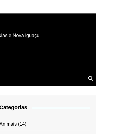
xias e Nova Iguaçu
Categorias
Animais
(14)