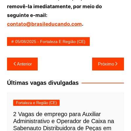
removê-la imediatamente, por meio do
seguinte e-mail:
contato@brasileducando.com
.
05/08/2025 - Fortaleza E Região (CE)
Navegação
Anterior
Próximo
de
Post
Últimas vagas divulgadas
Fortaleza e Região (CE)
2 Vagas de emprego para Auxiliar
Administrativo e Operador de Caixa na
Sabenauto Distribuidora de Peças em