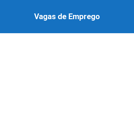
Ir
para
Vagas de Emprego
o
conteúdo