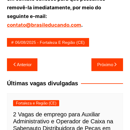
removê-la imediatamente, por meio do
seguinte e-mail:
contato@brasileducando.com
.
06/08/2025 - Fortaleza E Região (CE)
Navegação
Anterior
Próximo
de
Post
Últimas vagas divulgadas
Fortaleza e Região (CE)
2 Vagas de emprego para Auxiliar
Administrativo e Operador de Caixa na
Sabenauto Distribuidora de Peças em