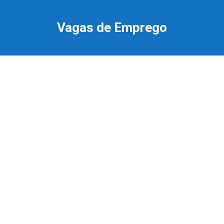
Ir
para
Vagas de Emprego
o
conteúdo