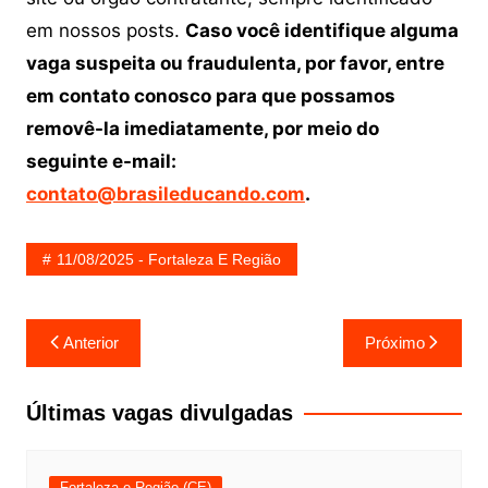
em nossos posts.
Caso você identifique alguma
vaga suspeita ou fraudulenta, por favor, entre
em contato conosco para que possamos
removê-la imediatamente, por meio do
seguinte e-mail:
contato@brasileducando.com
.
11/08/2025 - Fortaleza E Região
Navegação
Anterior
Próximo
de
Post
Últimas vagas divulgadas
Fortaleza e Região (CE)