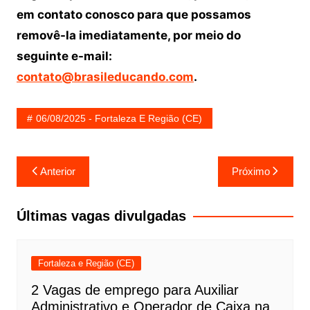
em contato conosco para que possamos
removê-la imediatamente, por meio do
seguinte e-mail:
contato@brasileducando.com
.
06/08/2025 - Fortaleza E Região (CE)
Navegação
Anterior
Próximo
de
Post
Últimas vagas divulgadas
Fortaleza e Região (CE)
2 Vagas de emprego para Auxiliar
Administrativo e Operador de Caixa na