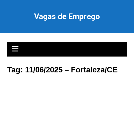
Ir
para
Vagas de Emprego
o
conteúdo
Tag:
11/06/2025 – Fortaleza/CE