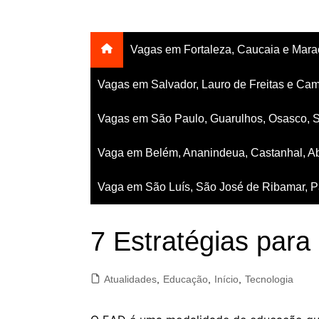
Vagas em Fortaleza, Caucaia e Mar
Vagas em Salvador, Lauro de Freitas e Cam
Vagas em São Paulo, Guarulhos, Osasco, 
Vaga em Belém, Ananindeua, Castanhal, Ab
Vaga em São Luís, São José de Ribamar, Pa
7 Estratégias para
Atualidades
,
Educação
,
Início
,
Tecnologia