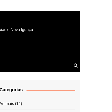
xias e Nova Iguaçu
Categorias
Animais
(14)