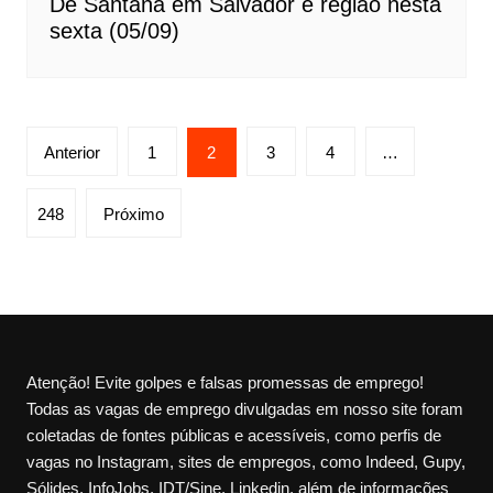
De Santana em Salvador e região nesta
sexta (05/09)
Paginação
Anterior
1
2
3
4
…
de
posts
248
Próximo
Atenção! Evite golpes e falsas promessas de emprego!
Todas as vagas de emprego divulgadas em nosso site foram
coletadas de fontes públicas e acessíveis, como perfis de
vagas no Instagram, sites de empregos, como Indeed, Gupy,
Sólides, InfoJobs, IDT/Sine, Linkedin, além de informações