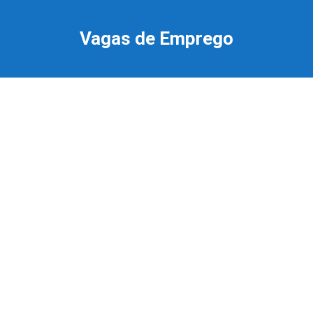
Ir
para
Vagas de Emprego
o
conteúdo