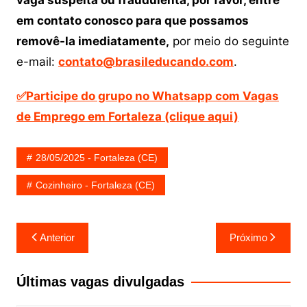
vaga suspeita ou fraudulenta, por favor, entre
em contato conosco para que possamos
removê-la imediatamente,
por meio do seguinte
e-mail:
contato@brasileducando.com
.
✅Participe do grupo no Whatsapp com Vagas
de Emprego em Fortaleza (clique aqui)
28/05/2025 - Fortaleza (CE)
Cozinheiro - Fortaleza (CE)
Navegação
Anterior
Próximo
de
Post
Últimas vagas divulgadas