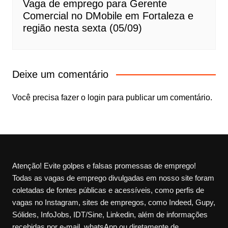
Vaga de emprego para Gerente
Comercial no DMobile em Fortaleza e
região nesta sexta (05/09)
Deixe um comentário
Você precisa fazer o
login
para publicar um comentário.
Atenção! Evite golpes e falsas promessas de emprego!
Todas as vagas de emprego divulgadas em nosso site foram
coletadas de fontes públicas e acessíveis, como perfis de
vagas no Instagram, sites de empregos, como Indeed, Gupy,
Sólides, InfoJobs, IDT/Sine, Linkedin, além de informações
recebidas por e-mail, whatsApp ou diretamente de