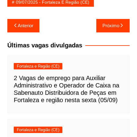
09/07/2025 - Fortaleza E Região (CE)
Navegação
Anterior
Próximo
de
Post
Últimas vagas divulgadas
Fortaleza e Região (CE)
2 Vagas de emprego para Auxiliar
Administrativo e Operador de Caixa na
Sabenauto Distribuidora de Peças em
Fortaleza e região nesta sexta (05/09)
Fortaleza e Região (CE)