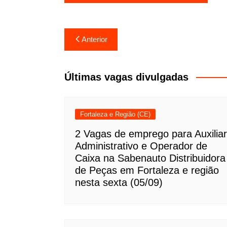
Navegação
Anterior
de
Post
Últimas vagas divulgadas
Fortaleza e Região (CE)
2 Vagas de emprego para Auxiliar
Administrativo e Operador de
Caixa na Sabenauto Distribuidora
de Peças em Fortaleza e região
nesta sexta (05/09)