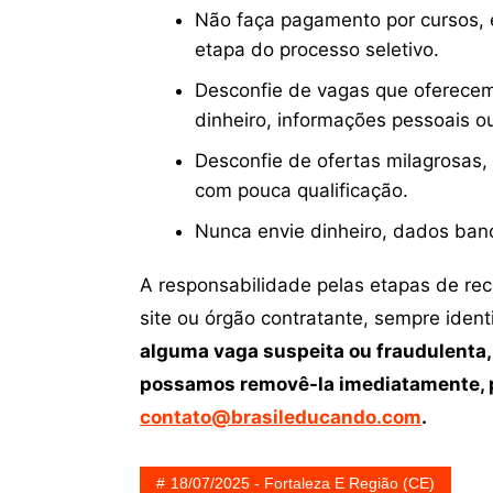
Não faça pagamento por cursos, e
etapa do processo seletivo.
Desconfie de vagas que oferecem
dinheiro, informações pessoais o
Desconfie de ofertas milagrosas,
com pouca qualificação.
Nunca envie dinheiro, dados ban
A responsabilidade pelas etapas de re
site ou órgão contratante, sempre iden
alguma vaga suspeita ou fraudulenta,
possamos removê-la imediatamente, p
contato@brasileducando.com
.
18/07/2025 - Fortaleza E Região (CE)