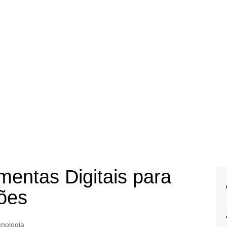
entas Digitais para
ões
cnologia