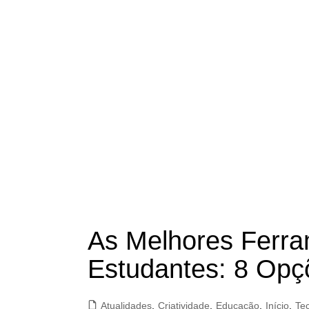
As Melhores Ferram
Estudantes: 8 Opç
Atualidades
,
Criatividade
,
Educação
,
Início
,
Te