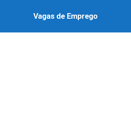
Ir
para
Vagas de Emprego
o
conteúdo